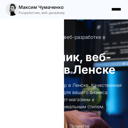
Максим Чумаченко
Разработчик, веб-дизайнер
Ваш личный эксперт по веб-разработке в
Ленске
Разработчик, веб-
дизайнер в Ленске
Разработчик, веб-дизайнер в Ленске. Качественная
веб-разработка и дизайн для вашего бизнеса.
Создаю лендинги, интернет-магазины и
корпоративные сайты с уникальным стилем.
лет опыт
Проектов