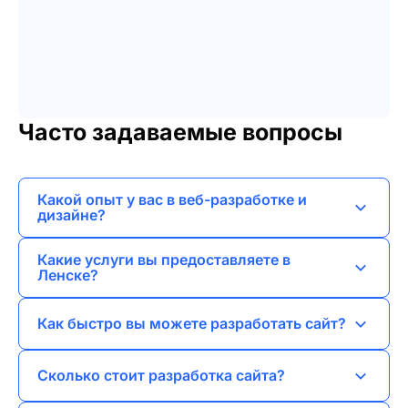
Часто задаваемые вопросы
Какой опыт у вас в веб-разработке и
дизайне?
Я работаю в сфере веб-разработки и дизайна
Какие услуги вы предоставляете в
более 5 лет, создавая различные проекты от
Ленске?
лендингов до интернет-магазинов.
В Ленске я предлагаю услуги по разработке
Как быстро вы можете разработать сайт?
сайтов, брендированию, созданию логотипов,
а также SEO и SMM продвижению.
Сроки зависят от сложности проекта, но я
Сколько стоит разработка сайта?
стараюсь завершать лендинги в течение 1-2
недель, а более крупные проекты могут