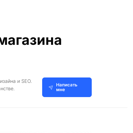
-магазина
изайна и SEO.
Написать
нстве.
мне