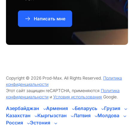
Написать мне
Copyright © 2026 Prod-Max. All Rights Reserved.
Политика
конфиденциальности
Этот сайт защищен reCAPTCHA, применяются
Политика
конфиденциальности
и
Условия использования
Google.
Азербайджан
Армения
Беларусь
Грузия
Казахстан
Кыргызстан
Латвия
Молдова
Россия
Эстония